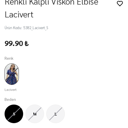
Renkli Kalpli Viskon Elbise
Lacivert
Ürün Kodu
:
5382_Lacivert_S
99.90 ₺
Renk
Lacivert
Beden
S
M
L