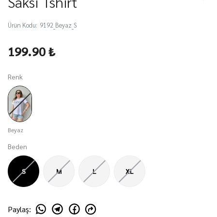
Saksı Tshirt
Ürün Kodu
:
9192_Beyaz_S
199.90 ₺
Renk
Beyaz
Beden
S
M
L
XL
Paylaş
: