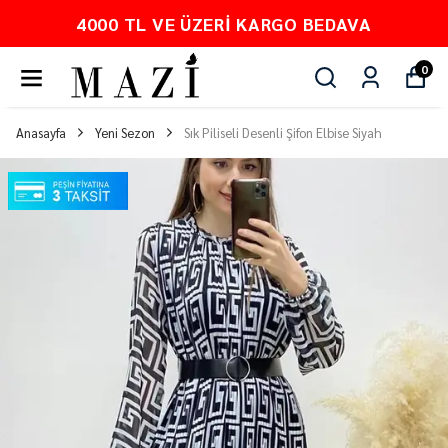
4000 TL VE ÜZERI KARGO BEDAVA
0
Anasayfa
Yeni Sezon
Sık Piliseli Desenli Şifon Elbise Siyah