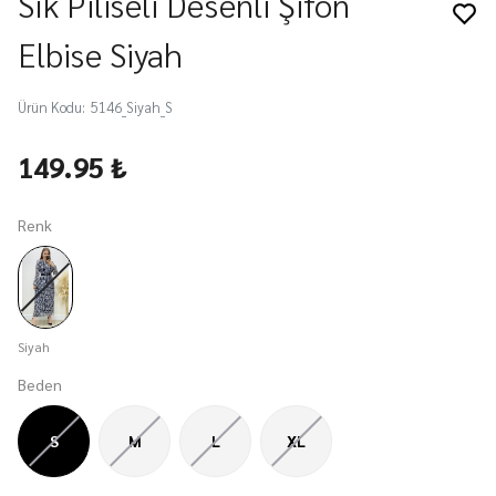
Sık Piliseli Desenli Şifon
Elbise Siyah
Ürün Kodu
:
5146_Siyah_S
149.95 ₺
Renk
Siyah
Beden
S
M
L
XL