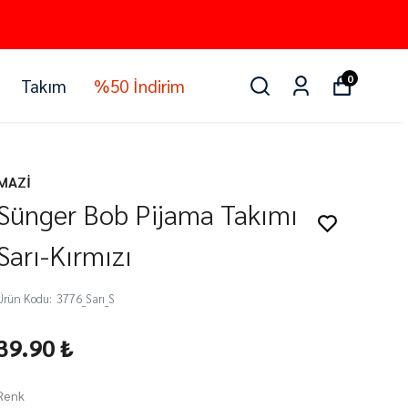
0
Takım
%50 İndirim
MAZİ
Sünger Bob Pijama Takımı
Sarı-Kırmızı
Ürün Kodu
:
3776_Sarı_S
39.90 ₺
Renk