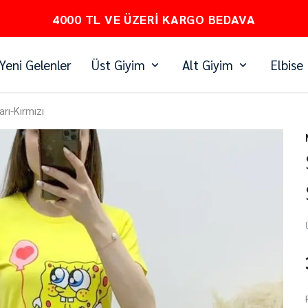
PEŞİN FİYATINA 3 TAKSİT
Yeni Gelenler
Üst Giyim
Alt Giyim
Elbise
rı-Kırmızı