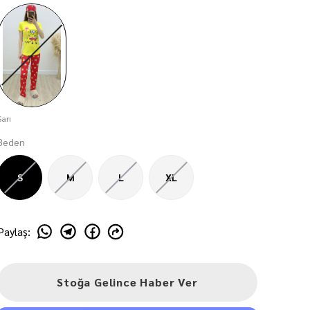
Sarı
Beden
S
M
L
XL
Paylaş
:
Stoğa Gelince Haber Ver