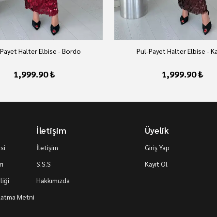
Payet Halter Elbise - Bordo
Pul-Payet Halter Elbise - K
1,999.90 ₺
1,999.90 ₺
İletişim
Üyelik
si
İletişim
Giriş Yap
rı
S.S.S
Kayıt Ol
iği
Hakkımızda
nlatma Metni