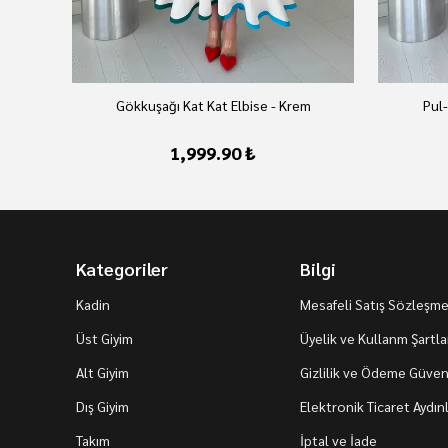
az
Gökkuşağı Kat Kat Elbise - Krem
Pul-
1,999.90 ₺
Kategoriler
Bilgi
Kadin
Mesafeli Satış Sözleşme
Üst Giyim
Üyelik ve Kullanm Şartla
Alt Giyim
Gizlilik ve Ödeme Güvenl
Dış Giyim
Elektronik Ticaret Aydı
Takım
İptal ve İade