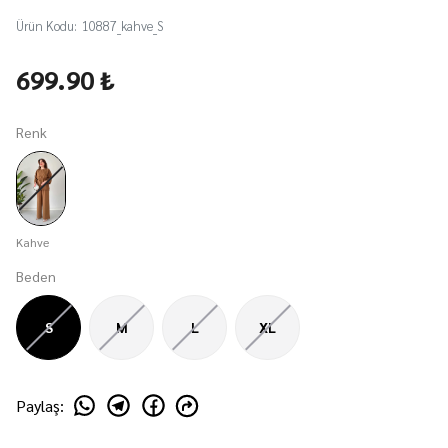
Ürün Kodu
:
10887_kahve_S
699.90 ₺
Renk
Kahve
Beden
S
M
L
XL
Paylaş
: