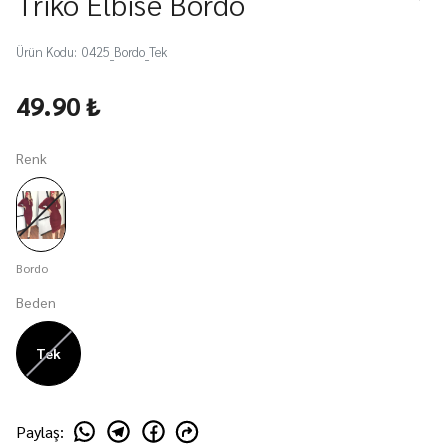
Triko Elbise Bordo
Ürün Kodu
:
0425_Bordo_Tek
49.90 ₺
Renk
Bordo
Beden
Tek
Paylaş
: