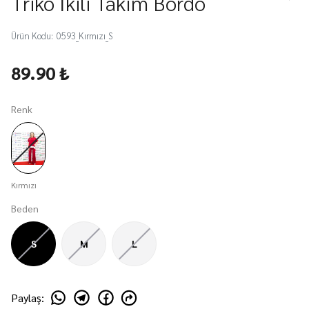
Triko İkili Takım Bordo
Ürün Kodu
:
0593_Kırmızı_S
89.90 ₺
Renk
Kırmızı
Beden
S
M
L
Paylaş
: