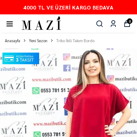
4000 TL VE ÜZERI KARGO BEDAVA
0
Anasayfa
Yeni Sezon
Triko İkili Takım Bordo