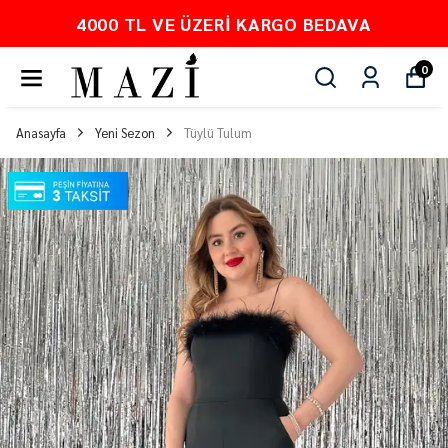
PEŞİN FİYATINA 3 TAKSİT
0
Anasayfa
Yeni Sezon
Tüylü Tulum