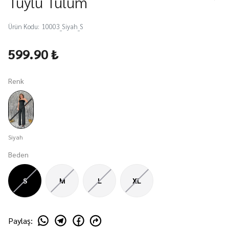
Tüylü Tulum
Ürün Kodu
:
10003_Siyah_S
599.90 ₺
Renk
Siyah
Beden
S
M
L
XL
Paylaş
: