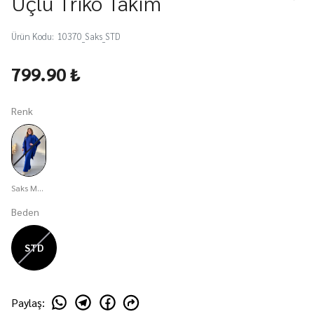
Üçlü Triko Takım
Ürün Kodu
:
10370_Saks_STD
799.90 ₺
Renk
Saks Mavisi
Beden
STD
Paylaş
: