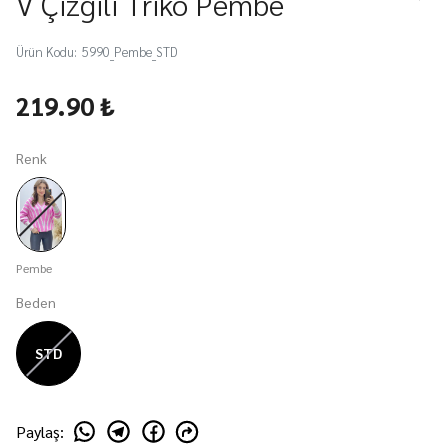
V Çizgili Triko Pembe
Ürün Kodu
:
5990_Pembe_STD
219.90 ₺
Renk
Pembe
Beden
STD
Paylaş
: