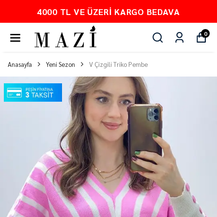
PEŞİN FİYATINA 3 TAKSİT
0
Anasayfa
Yeni Sezon
V Çizgili Triko Pembe