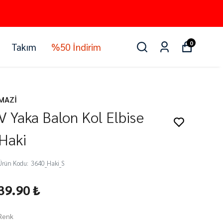
0
Takım
%50 İndirim
MAZİ
V Yaka Balon Kol Elbise
Haki
Ürün Kodu
:
3640_Haki_S
39.90 ₺
Renk