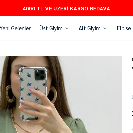
4000 TL VE ÜZERI KARGO BEDAVA
Yeni Gelenler
Üst Giyim
Alt Giyim
Elbise
i