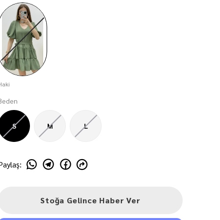
Haki
Beden
S
M
L
Paylaş
:
Stoğa Gelince Haber Ver