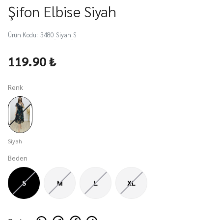
Şifon Elbise Siyah
Ürün Kodu
:
3480_Siyah_S
119.90 ₺
Renk
Siyah
Beden
S
M
L
XL