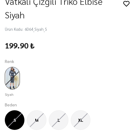
Vatkalı Çizgili Triko Elbise
Siyah
Ürün Kodu
:
6064_Siyah_S
199.90 ₺
Renk
Siyah
Beden
S
M
L
XL