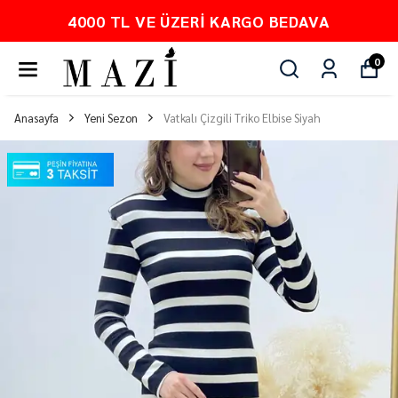
O BEDAVA
PEŞİN FİYATINA 3 TA
0
Anasayfa
Yeni Sezon
Vatkalı Çizgili Triko Elbise Siyah