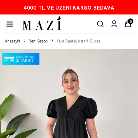
ERI KARGO BEDAVA
PEŞİN FİY
0
Anasayfa
Yeni Sezon
Yaka Dantel Astarlı Elbise