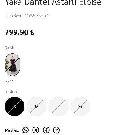
Yaka Dantel Astarlı Elbise
Ürün Kodu
:
11695_Siyah_S
799.90 ₺
Renk
Siyah
Beden
S
M
L
XL
Paylaş
: