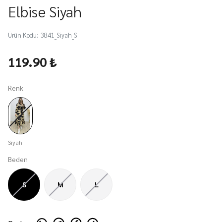
Elbise Siyah
Ürün Kodu
:
3841_Siyah_S
119.90 ₺
Renk
Siyah
Beden
S
M
L