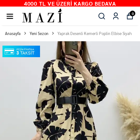
4000 TL VE ÜZERI KARGO BEDAVA
0
Anasayfa
Yeni Sezon
Yaprak Desenli Kemerli Poplin Elbise Siyah