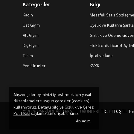
Kategoriler
Bilgi
Kadin
Mesafeli Satış Sözleşme
Üst Giyim
Üyelik ve Kullanm Şartla
Alt Giyim
Gizlilik ve Ödeme Güvenl
Dış Giyim
Elektronik Ticaret Aydı
Takım
İptal ve İade
Yeni Ürünler
KVKK
Alışveriş deneyiminizi iyileştirmek için yasal
düzenlemelere uygun çerezler (cookies)
kullanıyoruz. Detaylı bilgiye
Gizlilik ve Çerez
©2026 PARKDOLAP TEKSTİL ÜRÜNLERİ TİC. LTD. ŞTİ. Tüm h
Politikası
sayfamızdan erişebilirsiniz.
Anladım