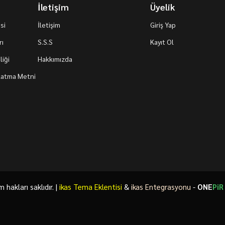
İletişim
Üyelik
si
İletişim
Giriş Yap
rı
S.S.S
Kayıt Ol
iği
Hakkımızda
nlatma Metni
akları saklıdır. |
ikas Tema Eklentisi
&
ikas Entegrasyonu
-
ONE
PiR