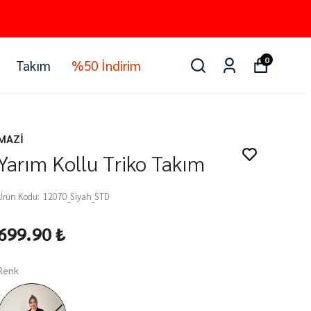
0
Takım
%50 İndirim
MAZİ
Yarım Kollu Triko Takım
Ürün Kodu
:
12070_Siyah_STD
699.90 ₺
Renk