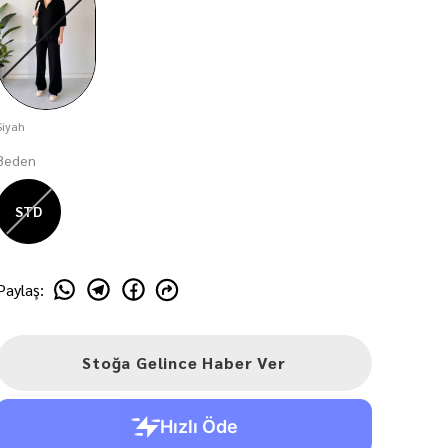
Siyah
Beden
STD
Paylaş
:
Stoğa Gelince Haber Ver