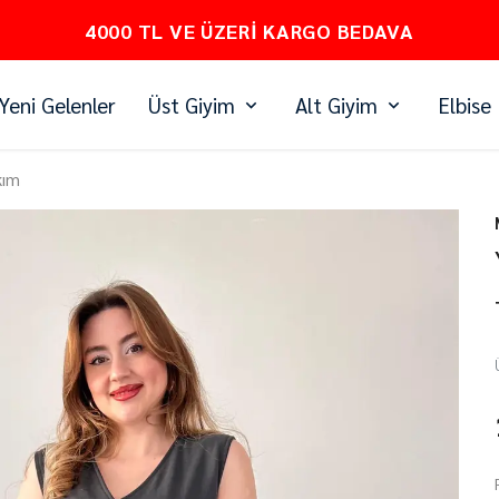
PEŞİN FİYATINA 3 TAKSİT
Yeni Gelenler
Üst Giyim
Alt Giyim
Elbise
kım