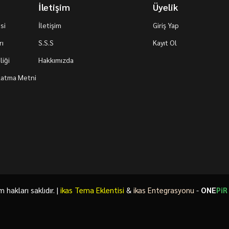
İletişim
Üyelik
si
İletişim
Giriş Yap
rı
S.S.S
Kayıt Ol
iği
Hakkımızda
nlatma Metni
akları saklıdır. |
ikas Tema Eklentisi
&
ikas Entegrasyonu
-
ONE
PiR