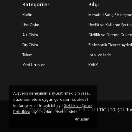
Kategoriler
Bilgi
Kadin
Mesafeli Satış Sözleşme
Üst Giyim
Üyelik ve Kullanm Şartla
Alt Giyim
Gizlilik ve Ödeme Güvenl
Dış Giyim
Elektronik Ticaret Aydı
Takım
İptal ve İade
Yeni Ürünler
KVKK
Alışveriş deneyiminizi iyileştirmek için yasal
düzenlemelere uygun çerezler (cookies)
kullanıyoruz. Detaylı bilgiye
Gizlilik ve Çerez
©2026 PARKDOLAP TEKSTİL ÜRÜNLERİ TİC. LTD. ŞTİ. Tüm h
Politikası
sayfamızdan erişebilirsiniz.
Anladım