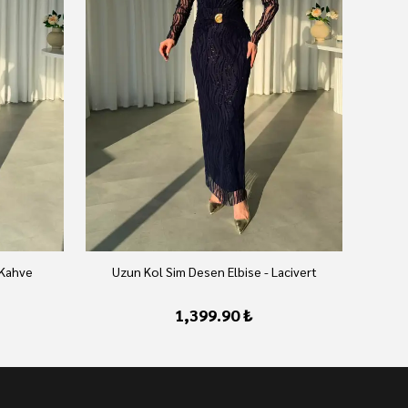
 Kahve
Uzun Kol Sim Desen Elbise - Lacivert
U
1,399.90 ₺