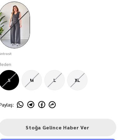
Antrasit
Beden
S
M
L
XL
Paylaş
:
Stoğa Gelince Haber Ver