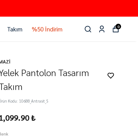
0
Takım
%50 İndirim
MAZİ
Yelek Pantolon Tasarım
Takım
Ürün Kodu
:
10688_Antrasit_S
1,099.90 ₺
Renk