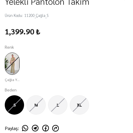
Yelekli Pantolon Takım
Ürün Kodu
:
11200_Çağla_S
1,399.90 ₺
Renk
Çağla Yeşili
Beden
S
M
L
XL
Paylaş
: