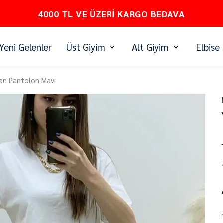
PEŞİN FİYATINA 3 TAKSİT
Yeni Gelenler
Üst Giyim
Alt Giyim
Elbise
an Pantolon Mavi