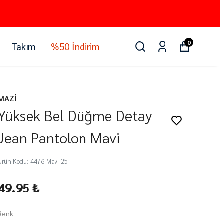
0
Takım
%50 İndirim
MAZİ
Yüksek Bel Düğme Detay
Jean Pantolon Mavi
Ürün Kodu
:
4476_Mavi_25
49.95 ₺
Renk