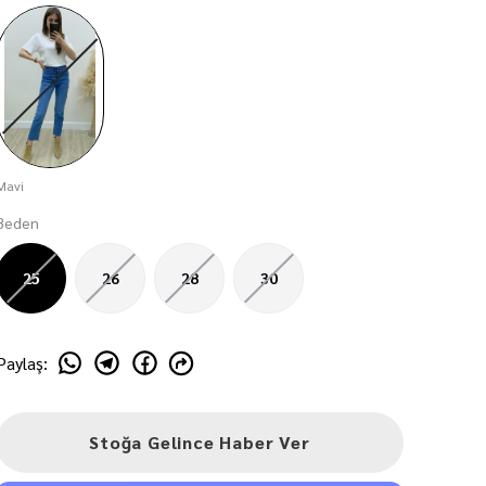
Mavi
Beden
25
26
28
30
Paylaş
:
Stoğa Gelince Haber Ver