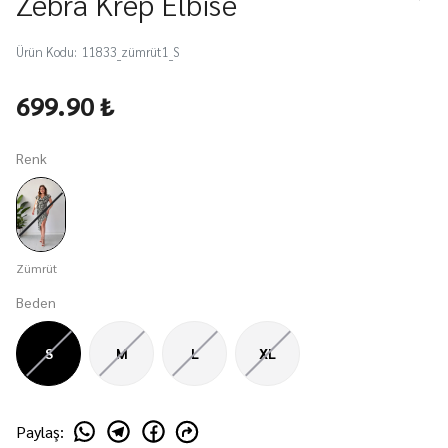
Zebra Krep Elbise
Ürün Kodu
:
11833_zümrüt1_S
699.90 ₺
Renk
Zümrüt
Beden
S
M
L
XL
Paylaş
: